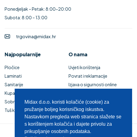
Ponedjeljak – Petak: 8:00-20:00
Subota: 8:00 – 13:00
trgovina@midax.hr
Najpopularnije
O nama
Pločice
Uvjeti korištenja
Laminati
Povrat i reklamacije
Sanitarije
Izjava o sigurnosti online
Kupaonski namještaj
plaćanja
Sobna vrata
Kupaonski namještaj
Midax d.o.o. koristi kolačiće (cookie) za
pružanje boljeg korisničkog iskustva.
Tuš kabine i kade
Zaštita privatnosti
Nastavkom pregleda web stranica slažete se
s korištenjem kolačića i dajete privolu za
prikupljanje osobnih podataka.
© 2025 MIDAX d.o.o.