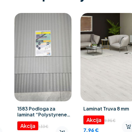
1583 Podloga za
Laminat Truva 8 mm
laminat “Polystyrene
foam” 3 mm
9.95
€
1.33
€
7.96
€