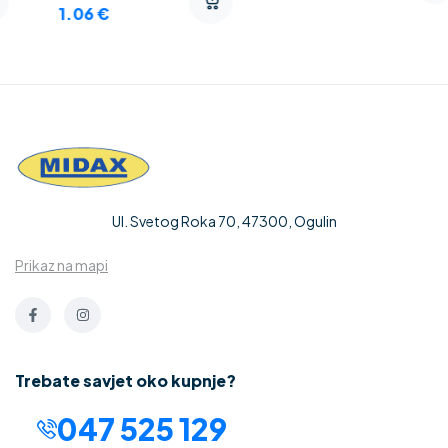
1.06
€
Ul. Svetog Roka 70, 47300, Ogulin
Prikaz na mapi
Trebate savjet oko kupnje?
047 525 129