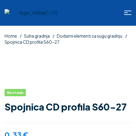
Home
Suha gradnja
Dodatni elementi za sugu gradnju
Spojnica CD profila S60-27
Na stanju
Spojnica CD profila S60-27
0.33
€