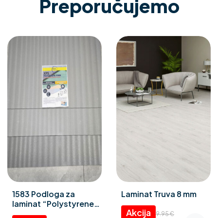
Preporučujemo
1583 Podloga za
Laminat Truva 8 mm
laminat “Polystyrene
foam” 3 mm
9.95
€