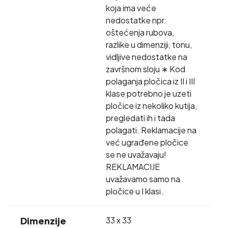
koja ima veće
nedostatke npr.
oštećenja rubova,
razlike u dimenziji, tonu,
vidljive nedostatke na
završnom sloju ∗ Kod
polaganja pločica iz II i III
klase potrebno je uzeti
pločice iz nekoliko kutija,
pregledati ih i tada
polagati. Reklamacije na
već ugrađene pločice
se ne uvažavaju!
REKLAMACIJE
uvažavamo samo na
pločice u I klasi.
Dimenzije
33 x 33