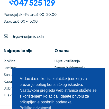
047 525 129
Ponedjeljak – Petak: 8:00-20:00
Subota: 8:00 – 13:00
trgovina@midax.hr
Najpopularnije
O nama
Pločice
Uvjeti korištenja
Laminati
Povrat i reklamacije
Sanitarije
Izjava o sigurnosti online
Midax d.o.o. koristi kolačiće (cookie) za
Kupaonski namještaj
plaćanja
pružanje boljeg korisničkog iskustva.
Sobna vrata
Kupaonski namještaj
Nastavkom pregleda web stranica slažete se
Tuš kabine i kade
Zaštita privatnosti
s korištenjem kolačića i dajete privolu za
prikupljanje osobnih podataka.
Politika privatnosti