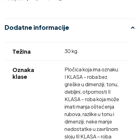
Dodatne informacije
Težina
30 kg
Oznaka
Pločica koja ima oznaku:
klase
I KLASA – roba bez
greške u dimenziji, tonu,
debljini, otpornosti II
KLASA – roba koja može
imati manja oštećenja
rubova, razlike u tonu i
dimenziji, neke manje
nedostatke u završnom
sloju III KLASA – roba