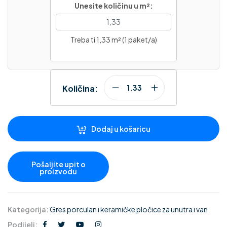
Unesite količinu u m²:
Treba ti 1,33 m² (1 paket/a)
Količina:
Dodaj u košaricu
Kategorija:
Gres porculan i keramičke pločice za unutra i van
Podijeli: