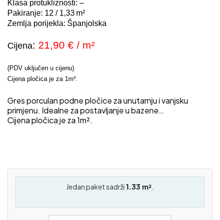
Klasa protukliznosti: –
Pakiranje:
12 / 1,33
m²
Zemlja porijekla: Španjolska
:
21,90 € / m²
C
ijena
(PDV uključen u cijenu)
Cijena pločica je za 1m².
Gres porculan podne pločice za unutarnju i vanjsku
primjenu. Idealne za postavljanje u bazene…
Cijena pločica je za 1m².
Jedan paket sadrži
1.33 m²
.