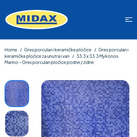
Home
Gres porculan i keramičke pločice
Gres porculan i
keramičke pločice za unutra i van
33.3 x 33.3 Mykonos
Marino – Gres porculan pločice podne / zidne