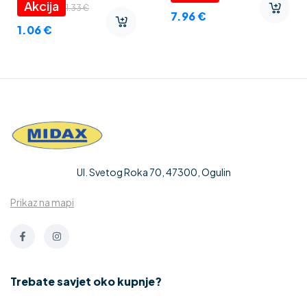
1.33
€
7.96
€
1.06
€
Ul. Svetog Roka 70, 47300, Ogulin
Prikaz na mapi
Trebate savjet oko kupnje?