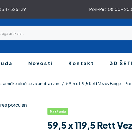
5 47 525 129
Pon-Pet: 08.00 – 20.0
nuda
Novosti
Kontakt
3D ŠET
eramičke pločice za unutra i van
59,5 x 119,5 Rett Vezuv Beige – Po
Na stanju
59,5 x 119,5 Rett V