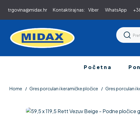
trgovina@midax.hr
Kontaktiraj nas:
Viber
WhatsApp
+38
Početna
Po
Home
Gres porculan i keramičke pločice
Gres porculan i k