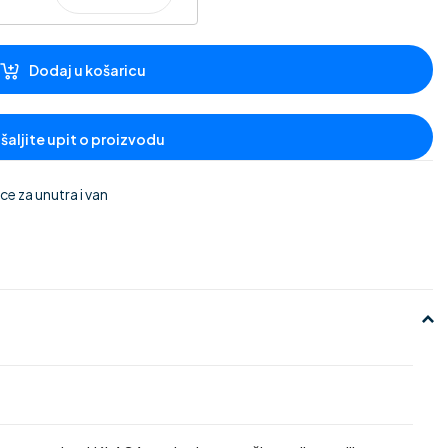
Dodaj u košaricu
e za unutra i van