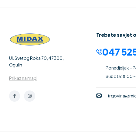
Trebate savjet 
047 525
Ul. Svetog Roka 70, 47300,
Ogulin
Ponedjeljak – 
Subota: 8:00 –
Prikaz na mapi
trgovina@mid