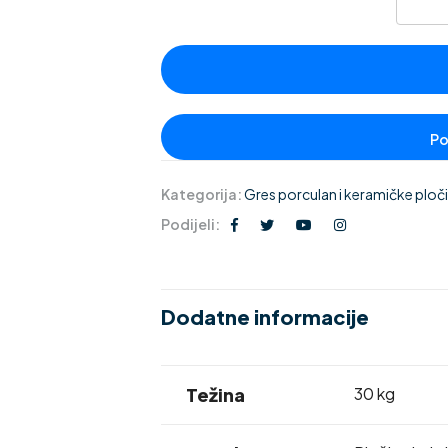
Kategorija:
Gres porculan i keramičke pločic
Podijeli:
Dodatne informacije
Težina
30 kg