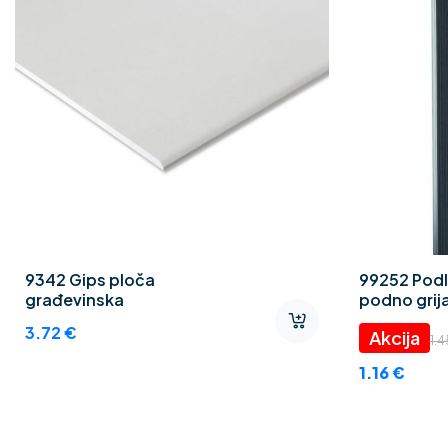
9342 Gips ploča
99252 Podl
građevinska
podno grija
Thermo CE
3.72
€
1.
1.16
€