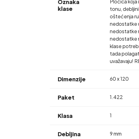
Oznaka
Pločica koja 
klase
tonu, debljin
oštećenja rub
nedostatke u
nedostatke np
nedostatke na
klase potrebno
tada polagat
uvažavaju! R
Dimenzije
60 x 120
Paket
1.422
Klasa
1
Debljina
9 mm