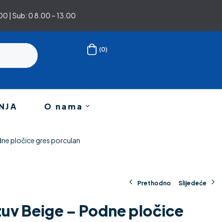
0 | Sub: 0 8.00 – 13.00
(0)
NJA
O nama
dne pločice gres porculan
Prethodno
Slijedeće
ezuv Beige – Podne pločice