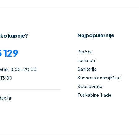
Najpopularnije
oko kupnje?
 129
Pločice
Laminati
Sanitarije
Petak: 8:00-20:00
Kupaonski namještaj
 13:00
Sobna vrata
Tuš kabine i kade
ax.hr