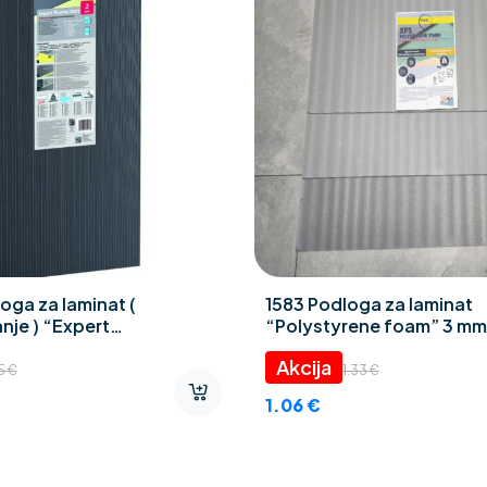
oga za laminat (
1583 Podloga za laminat
nje ) “Expert
“Polystyrene foam” 3 mm
ZAR” 2 mm
45
€
1.33
€
1.06
€