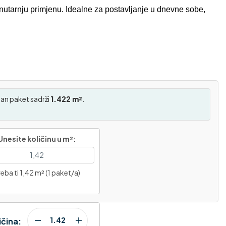
nutarnju primjenu. Idealne za postavljanje u dnevne sobe,
an paket sadrži
1.422 m²
.
Unesite količinu u m²:
eba ti 1,42 m² (1 paket/a)
ičina: