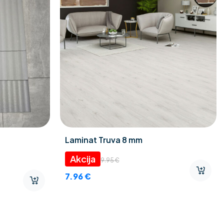
Laminat Truva 8 mm
9.95
€
7.96
€