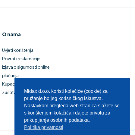
O nama
Uvjeti korištenja
Povrat i reklamacije
Izjava o sigurnosti online
plaćanja
Kupaonski namještaj
Midax d.o.o. koristi kolačiće (cookie) za
Zaštita privatnosti
pružanje boljeg korisničkog iskustva.
Nastavkom pregleda web stranica slažete se
s korištenjem kolačića i dajete privolu za
prikupljanje osobnih podataka.
Politika privatnosti