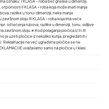
ima oznaku: I KLASA – roba bez greške u dimenziji,
i, otpornosti II KLASA – roba koja može imati manja
ova, razlike u tonu i dimenziji, neke manje
 završnom sloju III KLASA – roba koja ima veće
r. oštećenja rubova, razlike u dimenziji, tonu, vidljive
 završnom sloju ∗ Kod polaganja pločica iz II i III
 je uzeti pločice iz nekoliko kutija, pregledati ih i
i. Reklamacije na već ugrađene pločice se ne
EKLAMACIJE uvažavamo samo na pločice u I klasi.