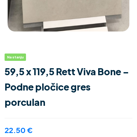
Na stanju
59,5 x 119,5 Rett Viva Bone –
Podne pločice gres
porculan
22.50
€