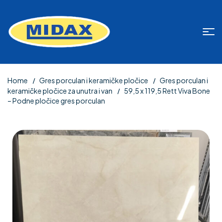
Home
Gres porculan i keramičke pločice
Gres porculan i
keramičke pločice za unutra i van
59,5 x 119,5 Rett Viva Bone
– Podne pločice gres porculan