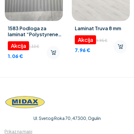
1583 Podloga za
Laminat Truva 8 mm
laminat “Polystyrene
foam” 3 mm
9.95
€
1.33
€
7.96
€
1.06
€
Ul. Svetog Roka 70, 47300, Ogulin
Prikaz na mapi