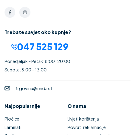
Trebate savjet oko kupnje?
047 525 129
Ponedjeljak – Petak: 8:00-20:00
Subota: 8:00 – 13:00
trgovina@midax.hr
Najpopularnije
O nama
Pločice
Uvjeti korištenja
Laminati
Povrat i reklamacije