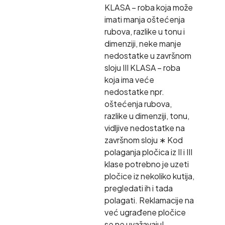
KLASA – roba koja može
imati manja oštećenja
rubova, razlike u tonu i
dimenziji, neke manje
nedostatke u završnom
sloju III KLASA – roba
koja ima veće
nedostatke npr.
oštećenja rubova,
razlike u dimenziji, tonu,
vidljive nedostatke na
završnom sloju ∗ Kod
polaganja pločica iz II i III
klase potrebno je uzeti
pločice iz nekoliko kutija,
pregledati ih i tada
polagati. Reklamacije na
već ugrađene pločice
se ne uvažavaju!