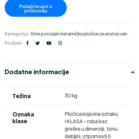
Kategorija:
Gres porculan i keramičke pločice za unutra i van
Podijeli:
Dodatne informacije
Težina
30 kg
Oznaka
Pločica koja ima oznaku:
klase
I KLASA – roba bez
greške u dimenziji, tonu,
debljini, otpornosti II