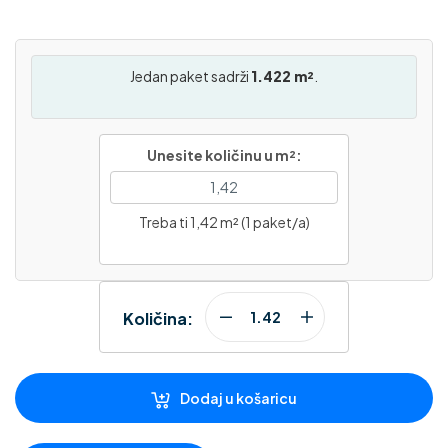
Jedan paket sadrži
1.422 m²
.
Unesite količinu u m²:
Treba ti 1,42 m² (1 paket/a)
Količina:
Dodaj u košaricu