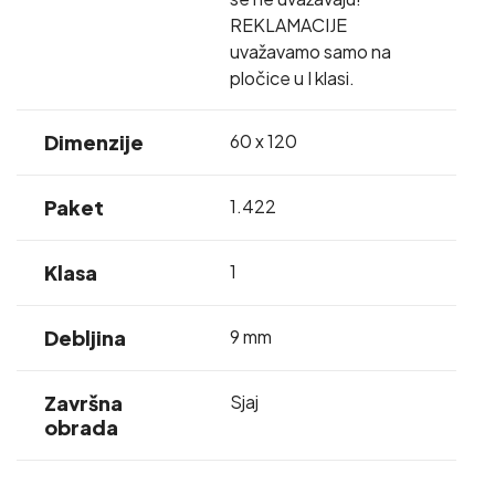
REKLAMACIJE
uvažavamo samo na
pločice u I klasi.
Dimenzije
60 x 120
Paket
1.422
Klasa
1
Debljina
9 mm
Završna
Sjaj
obrada