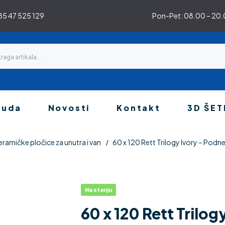
5 47 525 129
Pon-Pet: 08.00 – 20.0
nuda
Novosti
Kontakt
3D ŠET
eramičke pločice za unutra i van
60 x 120 Rett Trilogy Ivory – Podn
Na stanju
60 x 120 Rett Trilog