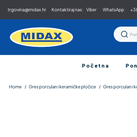
trgovina@midax.hr
Kontaktiraj nas:
Viber
WhatsApp
+38
Početna
Po
Home
Gres porculan i keramičke pločice
Gres porculan i k