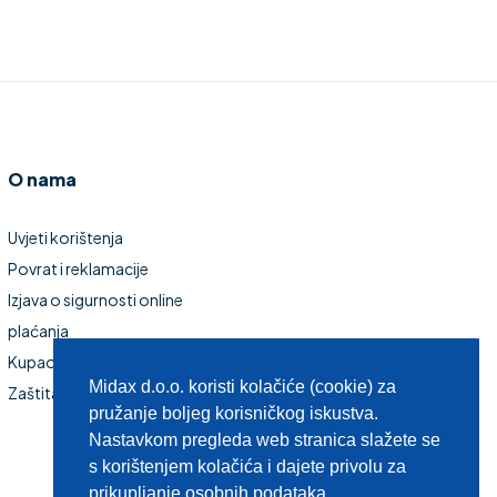
O nama
Uvjeti korištenja
Povrat i reklamacije
Izjava o sigurnosti online
plaćanja
Kupaonski namještaj
Midax d.o.o. koristi kolačiće (cookie) za
Zaštita privatnosti
pružanje boljeg korisničkog iskustva.
Nastavkom pregleda web stranica slažete se
s korištenjem kolačića i dajete privolu za
prikupljanje osobnih podataka.