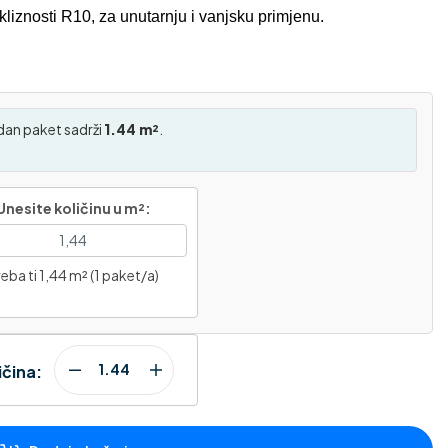
liznosti R10, za unutarnju i vanjsku primjenu.
dan paket sadrži
1.44 m²
.
Unesite količinu u m²:
eba ti 1,44 m² (1 paket/a)
ičina: