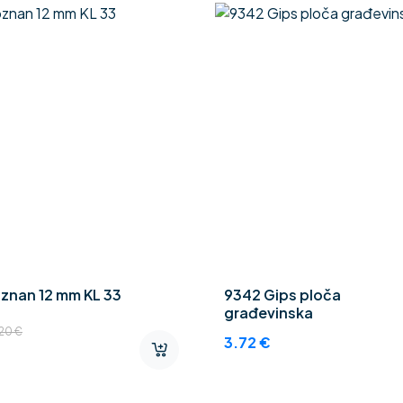
znan 12 mm KL 33
9342 Gips ploča
građevinska
.20
€
3.72
€