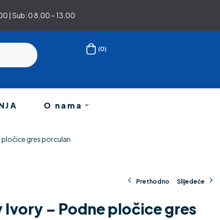
0 | Sub: 0 8.00 – 13.00
(0)
NJA
O nama
e pločice gres porculan
Prethodno
Slijedeće
y Ivory – Podne pločice gres
19.50
23.90
€
€