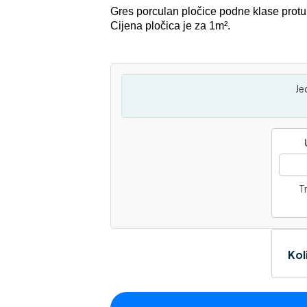
Gres porculan pločice podne klase protuk
Cijena pločica je za 1m².
Je
Tr
Kol