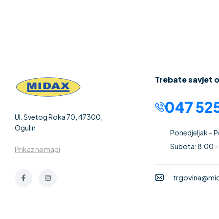
Trebate savjet 
047 525
Ul. Svetog Roka 70, 47300,
Ogulin
Ponedjeljak – 
Subota: 8:00 –
Prikaz na mapi
trgovina@mid