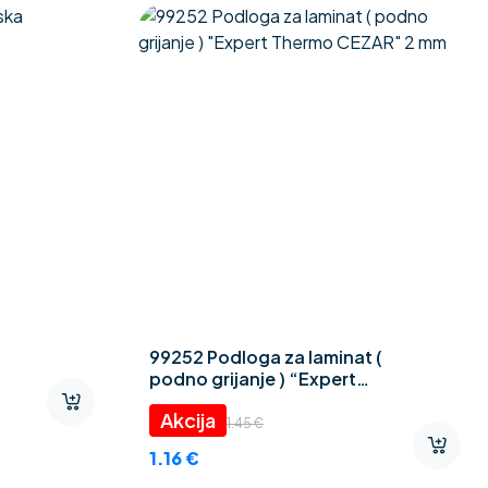
99252 Podloga za laminat (
podno grijanje ) “Expert
Thermo CEZAR” 2 mm
1.45
€
1.16
€