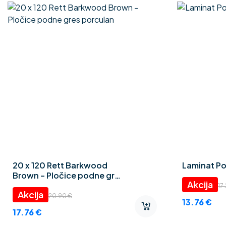
20 x 120 Rett Barkwood
Laminat Po
Brown – Pločice podne gres
porculan
17
20.90
€
13.76
€
17.76
€