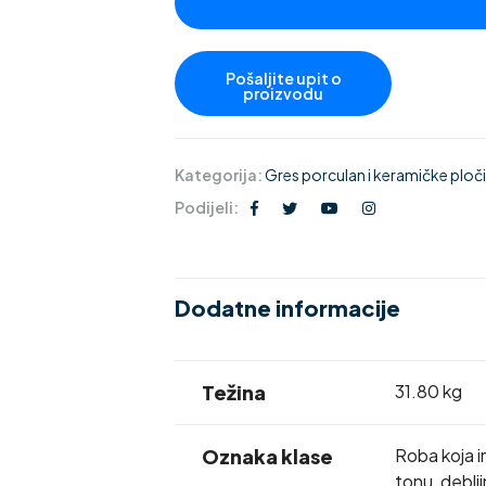
Kategorija:
Gres porculan i keramičke pločic
Podijeli:
Dodatne informacije
Težina
31.80 kg
Oznaka klase
Roba koja i
tonu, deblj