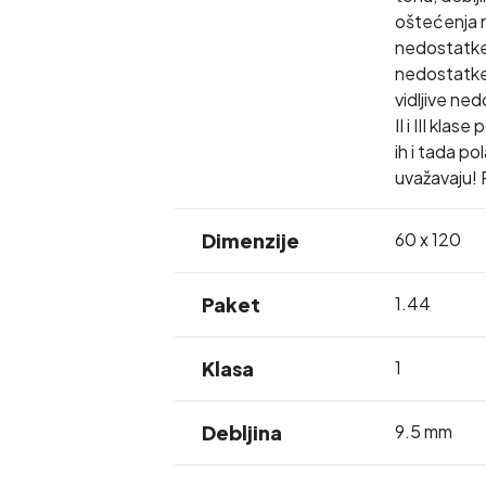
oštećenja r
nedostatke 
nedostatke 
vidljive ne
II i III kla
ih i tada p
uvažavaju! 
Dimenzije
60 x 120
Paket
1.44
Klasa
1
Debljina
9.5 mm