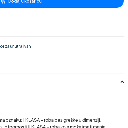
Dodaj u košaricu
e za unutra i van
ma oznaku: I KLASA – roba bez greške u dimenziji,
ini, otpornosti II KLASA – roba koja može imati manja