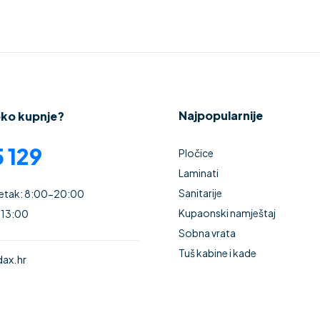
Najpopularnije
oko kupnje?
 129
Pločice
Laminati
Sanitarije
Petak: 8:00-20:00
Kupaonski namještaj
 13:00
Sobna vrata
Tuš kabine i kade
ax.hr