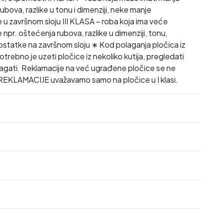
ubova, razlike u tonu i dimenziji, neke manje
u završnom sloju III KLASA – roba koja ima veće
npr. oštećenja rubova, razlike u dimenziji, tonu,
dostatke na završnom sloju ∗ Kod polaganja pločica iz
se potrebno je uzeti pločice iz nekoliko kutija, pregledati
olagati. Reklamacije na već ugrađene pločice se ne
REKLAMACIJE uvažavamo samo na pločice u I klasi.