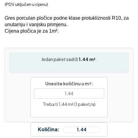
(PDV uključen u cijenu)
Gres porculan pločice podne klase protukliznosti R10, za
unutarnju i vanjsku primjenu.
Cijena pločica je za 1m².
Jedan paket sadrži
1.44 m²
.
Unesite količinu u m²:
Treba ti 1,44 m² (1 paket/a)
Količina: