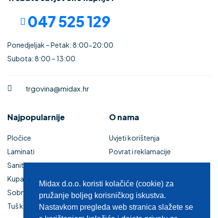
047 525 129
Ponedjeljak – Petak: 8:00-20:00
Subota: 8:00 – 13:00
trgovina@midax.hr
Najpopularnije
O nama
Pločice
Uvjeti korištenja
Laminati
Povrat i reklamacije
Sanitarije
Izjava o sigurnosti online
Kupaonski namještaj
plaćanja
Midax d.o.o. koristi kolačiće (cookie) za
Sobna vrata
Kupaonski namještaj
pružanje boljeg korisničkog iskustva.
Tuš kabine i kade
Zaštita privatnosti
Nastavkom pregleda web stranica slažete se